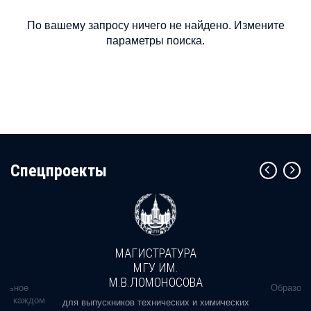
По вашему запросу ничего не найдено. Измените
параметры поиска.
Cпецпроекты
МАГИСТРАТУРА
МГУ ИМ.
М.В.ЛОМОНОСОВА
альное
Образова
ь в каждом
для выпускников технических и химических