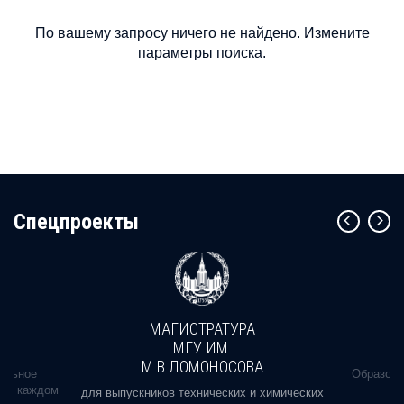
По вашему запросу ничего не найдено. Измените
параметры поиска.
Cпецпроекты
МАГИСТРАТУРА
МГУ ИМ.
М.В.ЛОМОНОСОВА
альное
Образова
ь в каждом
для выпускников технических и химических