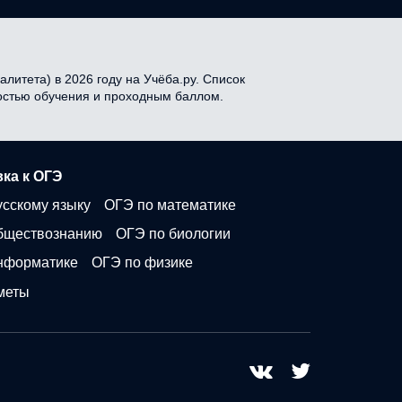
литета) в 2026 году на Учёба.ру. Список
мостью обучения и проходным баллом.
ка к ОГЭ
усскому языку
ОГЭ по математике
бществознанию
ОГЭ по биологии
нформатике
ОГЭ по физике
меты