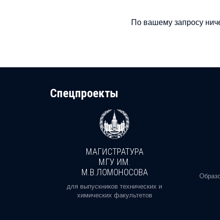
По вашему запросу ниче
Cпецпроекты
МАГИСТРАТУРА
И
МГУ ИМ.
М.В.ЛОМОНОСОВА
, реальное
Образо
орая есть
для выпускников технических и
химических факультетов