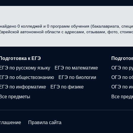
айдено 0 колледжей и 0 программ обучения (бакалавриата, специа
 Еврейской автономной области с адресами, отзывами, фото, стои
Подготовка к ЕГЭ
Подготов
ЕГЭ по русскому языку
ЕГЭ по математике
ОГЭ по р
ЕГЭ по обществознанию
ЕГЭ по биологии
ОГЭ по о
ЕГЭ по информатике
ЕГЭ по физике
ОГЭ по и
Все предметы
Все пред
оглашение
Правила сайта