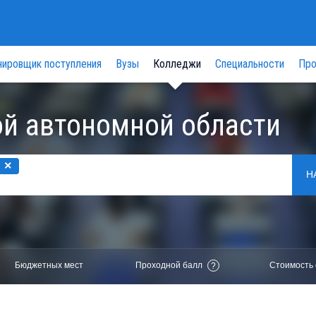
нировщик поступления
Вузы
Колледжи
Специальности
Про
й автономной области
×
Н
Бюджетных мест
Проходной балл
Стоимость 
?