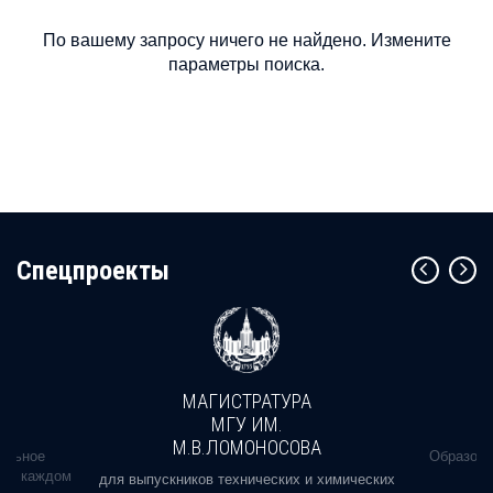
По вашему запросу ничего не найдено. Измените
параметры поиска.
Cпецпроекты
МАГИСТРАТУРА
МГУ ИМ.
М.В.ЛОМОНОСОВА
альное
Образова
ь в каждом
для выпускников технических и химических