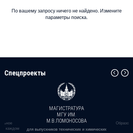
По вашему запросу ничего не найдено. Измените
параметры поиска.
Cпецпроекты
МАГИСТРАТУРА
МГУ ИМ.
М.В.ЛОМОНОСОВА
альное
Образова
ь в каждом
для выпускников технических и химических