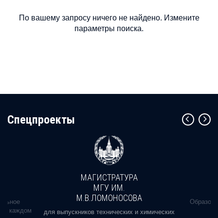
По вашему запросу ничего не найдено. Измените
параметры поиска.
Cпецпроекты
МАГИСТРАТУРА
МГУ ИМ.
М.В.ЛОМОНОСОВА
альное
Образова
ь в каждом
для выпускников технических и химических