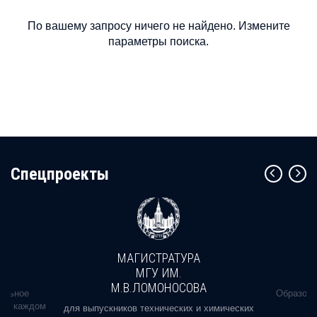
По вашему запросу ничего не найдено. Измените
параметры поиска.
Cпецпроекты
МАГИСТРАТУРА
МГУ ИМ.
М.В.ЛОМОНОСОВА
альное
Образова
ь в каждом
для выпускников технических и химических