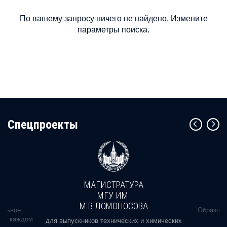
По вашему запросу ничего не найдено. Измените
параметры поиска.
Cпецпроекты
МАГИСТРАТУРА
МГУ ИМ.
М.В.ЛОМОНОСОВА
альное
Образова
ь в каждом
для выпускников технических и химических