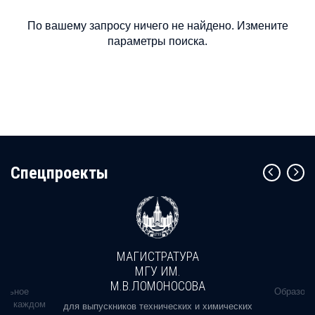
По вашему запросу ничего не найдено. Измените
параметры поиска.
Cпецпроекты
МАГИСТРАТУРА
МГУ ИМ.
М.В.ЛОМОНОСОВА
альное
Образова
ь в каждом
для выпускников технических и химических