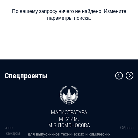
По вашему запросу ничего не найдено. Измените
параметры поиска.
Cпецпроекты
МАГИСТРАТУРА
МГУ ИМ.
М.В.ЛОМОНОСОВА
альное
Образова
ь в каждом
для выпускников технических и химических