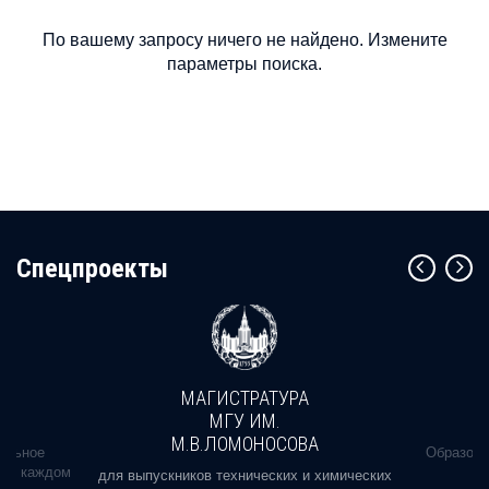
По вашему запросу ничего не найдено. Измените
параметры поиска.
Cпецпроекты
МАГИСТРАТУРА
МГУ ИМ.
М.В.ЛОМОНОСОВА
альное
Образова
ь в каждом
для выпускников технических и химических