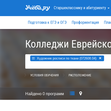
Старшекласснику
и абитуриенту
Подготовка к ЕГЭ и ОГЭ
Профориентация
Пла
Колледжи Еврейско
×
Художник росписи по ткани (072608.04)
УСЛОВИЯ ОБУЧЕНИЯ
РАСПОЛОЖЕНИЕ
Найдено
0 программ