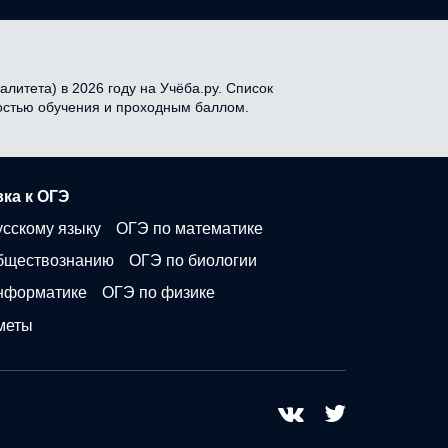
литета) в 2026 году на Учёба.ру. Список
мостью обучения и проходным баллом.
ка к ОГЭ
усскому языку
ОГЭ по математике
бществознанию
ОГЭ по биологии
нформатике
ОГЭ по физике
меты