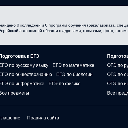
айдено 0 колледжей и 0 программ обучения (бакалавриата, специа
 Еврейской автономной области с адресами, отзывами, фото, стои
Подготовка к ЕГЭ
Подготов
ЕГЭ по русскому языку
ЕГЭ по математике
ОГЭ по р
ЕГЭ по обществознанию
ЕГЭ по биологии
ОГЭ по о
ЕГЭ по информатике
ЕГЭ по физике
ОГЭ по и
Все предметы
Все пред
оглашение
Правила сайта