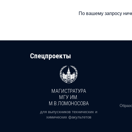
По вашему запросу ниче
Cпецпроекты
МАГИСТРАТУРА
И
МГУ ИМ.
М.В.ЛОМОНОСОВА
, реальное
Образо
орая есть
для выпускников технических и
химических факультетов