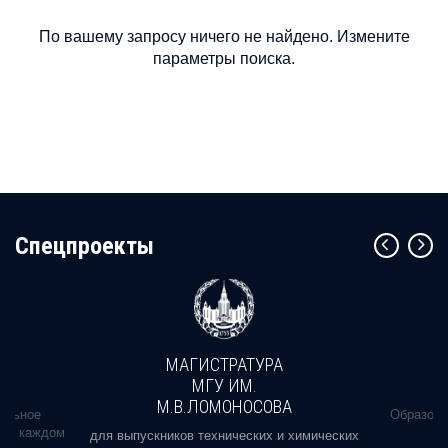
По вашему запросу ничего не найдено. Измените
параметры поиска.
Cпецпроекты
МАГИСТРАТУРА
МГУ ИМ.
М.В.ЛОМОНОСОВА
альное
Образова
ь в каждом
для выпускников технических и химических