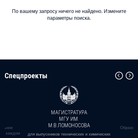
По вашему запросу ничего не найдено. Измените
параметры поиска.
Cпецпроекты
МАГИСТРАТУРА
МГУ ИМ.
М.В.ЛОМОНОСОВА
альное
Образова
ь в каждом
для выпускников технических и химических