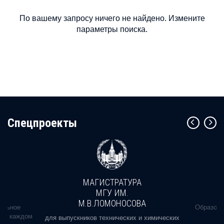
По вашему запросу ничего не найдено. Измените
параметры поиска.
Cпецпроекты
МАГИСТРАТУРА
МГУ ИМ.
М.В.ЛОМОНОСОВА
альное
Образова
ь в каждом
для выпускников технических и химических