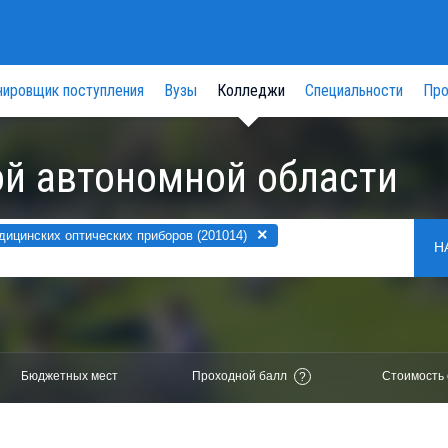
нировщик поступления
Вузы
Колледжи
Специальности
Про
й автономной области
×
ицинских оптических приборов (201014)
Н
Бюджетных мест
Проходной балл
Стоимость 
?