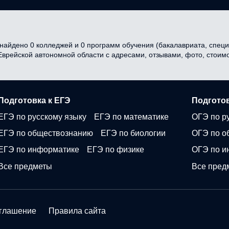
айдено 0 колледжей и 0 программ обучения (бакалавриата, специа
 Еврейской автономной области с адресами, отзывами, фото, стои
Подготовка к ЕГЭ
Подготов
ЕГЭ по русскому языку
ЕГЭ по математике
ОГЭ по р
ЕГЭ по обществознанию
ЕГЭ по биологии
ОГЭ по о
ЕГЭ по информатике
ЕГЭ по физике
ОГЭ по и
Все предметы
Все пред
оглашение
Правила сайта