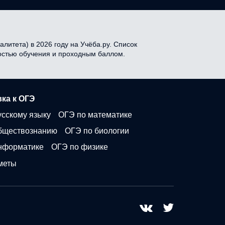
литета) в 2026 году на Учёба.ру. Список
мостью обучения и проходным баллом.
ка к ОГЭ
усскому языку
ОГЭ по математике
бществознанию
ОГЭ по биологии
нформатике
ОГЭ по физике
меты