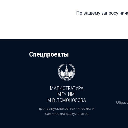
По вашему запросу ниче
Cпецпроекты
МАГИСТРАТУРА
И
МГУ ИМ.
М.В.ЛОМОНОСОВА
, реальное
Образо
орая есть
для выпускников технических и
химических факультетов