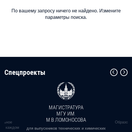
По вашему запросу ничего не найдено. Измените
параметры поиска.
Cпецпроекты
МАГИСТРАТУРА
МГУ ИМ.
М.В.ЛОМОНОСОВА
альное
Образова
ь в каждом
для выпускников технических и химических