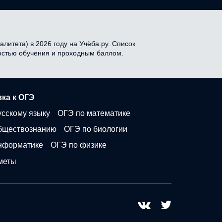
литета) в 2026 году на Учёба.ру. Список
мостью обучения и проходным баллом.
ка к ОГЭ
усскому языку
ОГЭ по математике
бществознанию
ОГЭ по биологии
нформатике
ОГЭ по физике
меты