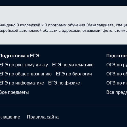
айдено 0 колледжей и 0 программ обучения (бакалавриата, специа
 Еврейской автономной области с адресами, отзывами, фото, стои
Подготовка к ЕГЭ
Подготов
ЕГЭ по русскому языку
ЕГЭ по математике
ОГЭ по р
ЕГЭ по обществознанию
ЕГЭ по биологии
ОГЭ по о
ЕГЭ по информатике
ЕГЭ по физике
ОГЭ по и
Все предметы
Все пред
оглашение
Правила сайта