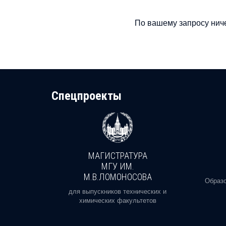
По вашему запросу ниче
Cпецпроекты
МАГИСТРАТУРА
И
МГУ ИМ.
М.В.ЛОМОНОСОВА
, реальное
Образо
орая есть
для выпускников технических и
химических факультетов