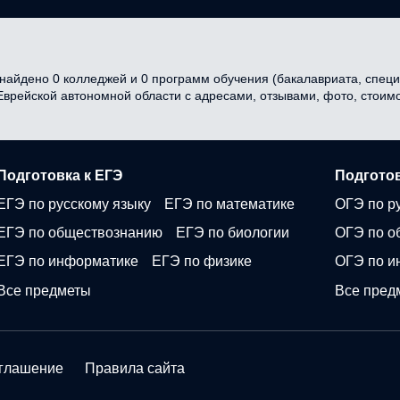
айдено 0 колледжей и 0 программ обучения (бакалавриата, специа
 Еврейской автономной области с адресами, отзывами, фото, стои
Подготовка к ЕГЭ
Подготов
ЕГЭ по русскому языку
ЕГЭ по математике
ОГЭ по р
ЕГЭ по обществознанию
ЕГЭ по биологии
ОГЭ по о
ЕГЭ по информатике
ЕГЭ по физике
ОГЭ по и
Все предметы
Все пред
оглашение
Правила сайта