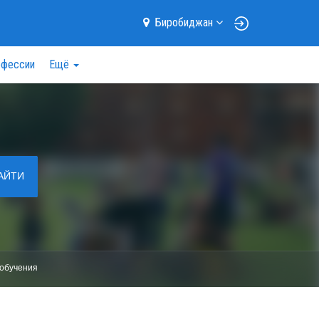
Биробиджан
фессии
Ещё
АЙТИ
обучения