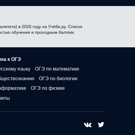
литета) в 2026 году на Учёба.ру. Список
мостью обучения и проходным баллом.
ка к ОГЭ
усскому языку
ОГЭ по математике
бществознанию
ОГЭ по биологии
нформатике
ОГЭ по физике
меты