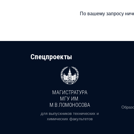
По вашему запросу ниче
Cпецпроекты
МАГИСТРАТУРА
И
МГУ ИМ.
М.В.ЛОМОНОСОВА
, реальное
Образо
орая есть
для выпускников технических и
химических факультетов