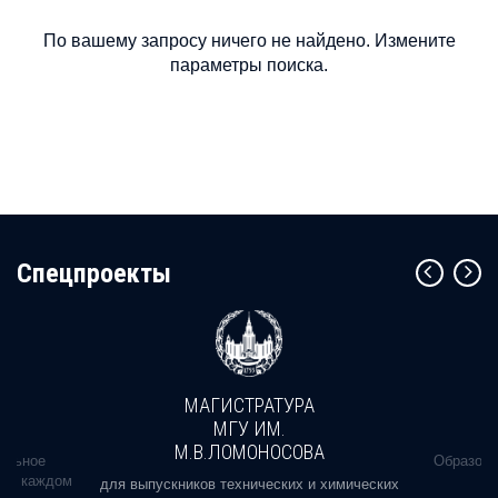
По вашему запросу ничего не найдено. Измените
параметры поиска.
Cпецпроекты
МАГИСТРАТУРА
МГУ ИМ.
М.В.ЛОМОНОСОВА
альное
Образова
ь в каждом
для выпускников технических и химических