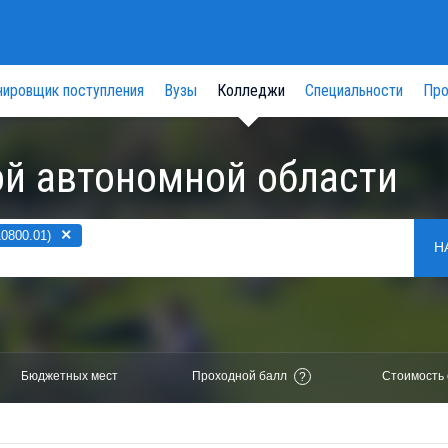
нировщик поступления
Вузы
Колледжи
Специальности
Про
й автономной области
×
0800.01)
Н
Бюджетных мест
Проходной балл
Стоимость 
?