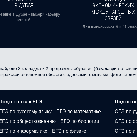
В ДУБАЕ
ЭКОНОМИЧЕСКИХ
МЕЖДУНАРОДНЫХ
вание в Дубае - выбери карьеру
СВЯЗЕЙ
мечты!
Для выпускников 9 и 11 клас
айдено 2 колледжа и 2 программы обучения (бакалавриата, специа
 Еврейской автономной области с адресами, отзывами, фото, стои
Подготовка к ЕГЭ
Подготов
ЕГЭ по русскому языку
ЕГЭ по математике
ОГЭ по р
ЕГЭ по обществознанию
ЕГЭ по биологии
ОГЭ по о
ЕГЭ по информатике
ЕГЭ по физике
ОГЭ по и