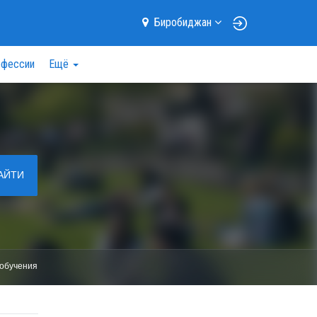
Биробиджан
фессии
Ещё
АЙТИ
обучения