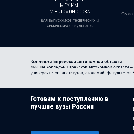
И
МГУ ИМ.
М.В.ЛОМОНОСОВА
, реальное
Образо
орая есть
для выпускников технических и
химических факультетов
Колледжи Еврейской автономной области
Лучшие колледжи Еврейской автономной области – н
университетов, институтов, академий, факультетов
Готовим к поступлению в
лучшие вузы России