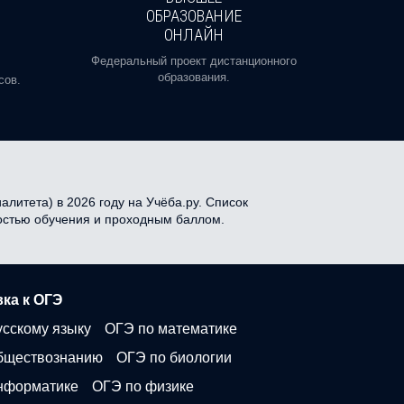
ОБРАЗОВАНИЕ
ОНЛАЙН
Пройди
профе
Федеральный проект дистанционного
образования.
сов.
литета) в 2026 году на Учёба.ру. Список
мостью обучения и проходным баллом.
ка к ОГЭ
усскому языку
ОГЭ по математике
бществознанию
ОГЭ по биологии
нформатике
ОГЭ по физике