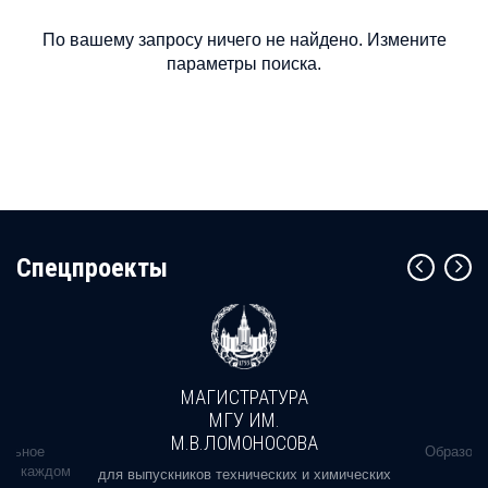
По вашему запросу ничего не найдено. Измените
параметры поиска.
Cпецпроекты
МАГИСТРАТУРА
МГУ ИМ.
М.В.ЛОМОНОСОВА
альное
Образова
ь в каждом
для выпускников технических и химических