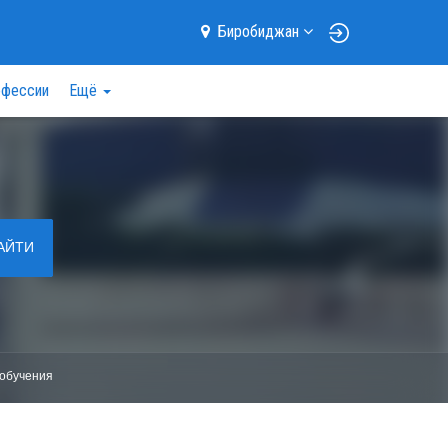
Биробиджан
фессии
Ещё
АЙТИ
обучения