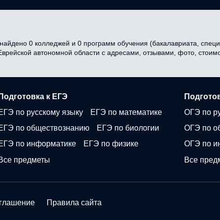
айдено 0 колледжей и 0 программ обучения (бакалавриата, специа
 Еврейской автономной области с адресами, отзывами, фото, стои
Подготовка к ЕГЭ
Подготов
ЕГЭ по русскому языку
ЕГЭ по математике
ОГЭ по р
ЕГЭ по обществознанию
ЕГЭ по биологии
ОГЭ по о
ЕГЭ по информатике
ЕГЭ по физике
ОГЭ по и
Все предметы
Все пред
оглашение
Правила сайта