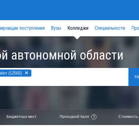
нировщик поступления
Вузы
Колледжи
Специальности
Про
й автономной области
×
бот (12565)
Н
Бюджетных мест
Проходной балл
Стоимость 
?