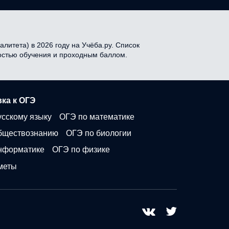
литета) в 2026 году на Учёба.ру. Список
мостью обучения и проходным баллом.
ка к ОГЭ
усскому языку
ОГЭ по математике
бществознанию
ОГЭ по биологии
нформатике
ОГЭ по физике
меты