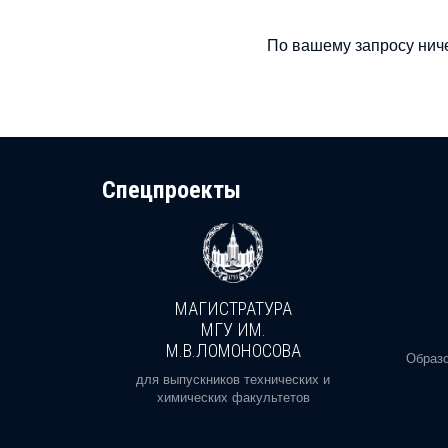
По вашему запросу ниче
Cпецпроекты
МАГИСТРАТУРА
И
МГУ ИМ.
М.В.ЛОМОНОСОВА
, реальное
Образо
орая есть
для выпускников технических и
химических факультетов