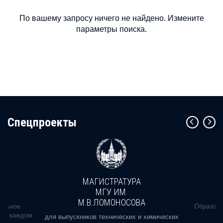
По вашему запросу ничего не найдено. Измените
параметры поиска.
Cпецпроекты
МАГИСТРАТУРА
МГУ ИМ.
М.В.ЛОМОНОСОВА
альное
Образова
ь в каждом
для выпускников технических и химических