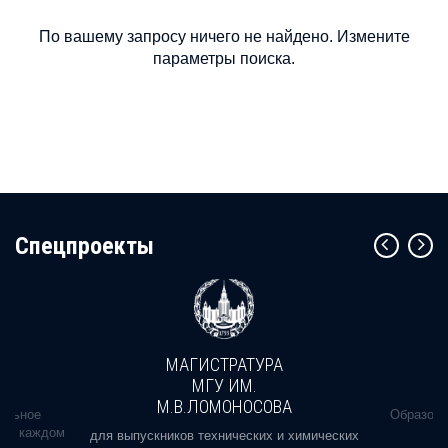
По вашему запросу ничего не найдено. Измените
параметры поиска.
Cпецпроекты
МАГИСТРАТУРА
МГУ ИМ.
М.В.ЛОМОНОСОВА
альное
Образова
ь в каждом
для выпускников технических и химических