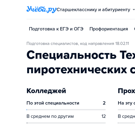
Старшекласснику и абитуриенту
Подготовка к ЕГЭ и ОГЭ
Профориентация
Подготовка специалистов, код направления 18.02.11
Специальность Те
пиротехнических с
Колледжей
Прох
По этой специальности
2
На эту
В среднем по другим
12
В средн