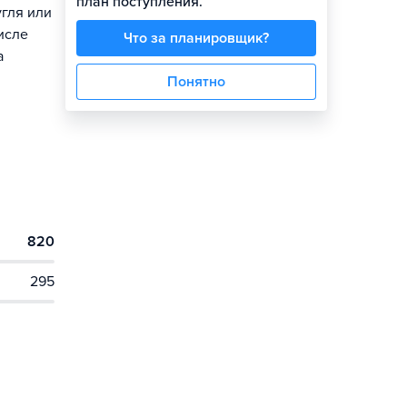
план поступления.
угля или
исле
Что за планировщик?
а
Понятно
820
295