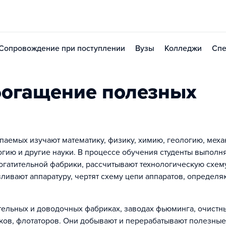
Сопровождение при поступлении
Вузы
Колледжи
Спе
богащение полезных
аемых изучают математику, физику, химию, геологию, меха
огию и другие науки. В процессе обучения студенты выполн
богатительной фабрики, рассчитывают технологическую схем
ливают аппаратуру, чертят схему цепи аппаратов, определя
тельных и доводочных фабриках, заводах фьюминга, очистн
ков, флотаторов. Они добывают и перерабатывают полезные