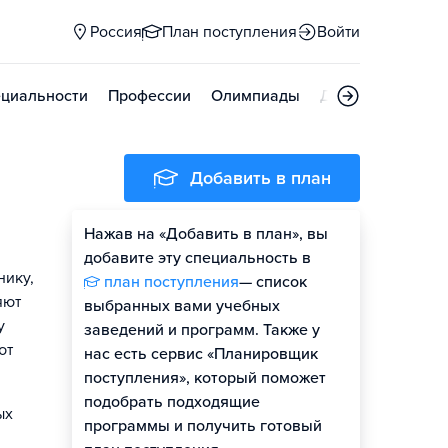
Россия
План поступления
Войти
циальности
Профессии
Олимпиады
Дни открытых д
Добавить в план
Нажав на «Добавить в план», вы
добавите эту специальность в
нику,
план поступления
— список
яют
выбранных вами учебных
у
заведений и программ. Также у
ют
нас есть сервис «Планировщик
поступления», который поможет
подобрать подходящие
ых
программы и получить готовый