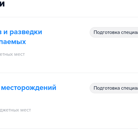
и
 и разведки
подготовка специ
опаемых
етных мест
и месторождений
подготовка специ
джетных мест