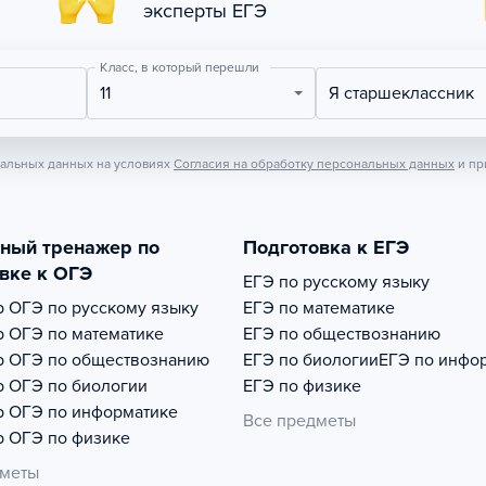
эксперты ЕГЭ
Класс, в который перешли
11
Я старшеклассник
нальных данных на условиях
Согласия на обработку персональных данных
и пр
тный тренажер по
Подготовка к ЕГЭ
вке к ОГЭ
ЕГЭ по русскому языку
р
ОГЭ по русскому языку
ЕГЭ по математике
р
ОГЭ по математике
ЕГЭ по обществознанию
р
ОГЭ по обществознанию
ЕГЭ по биологии
ЕГЭ по инфо
р
ОГЭ по биологии
ЕГЭ по физике
р
ОГЭ по информатике
Все предметы
р
ОГЭ по физике
дметы