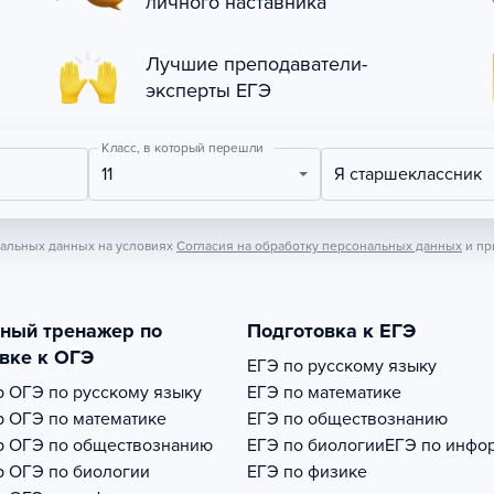
личного наставника
Лучшие преподаватели-
эксперты ЕГЭ
Класс, в который перешли
11
Я старшеклассник
нальных данных на условиях
Согласия на обработку персональных данных
и пр
тный тренажер по
Подготовка к ЕГЭ
вке к ОГЭ
ЕГЭ по русскому языку
р
ОГЭ по русскому языку
ЕГЭ по математике
р
ОГЭ по математике
ЕГЭ по обществознанию
р
ОГЭ по обществознанию
ЕГЭ по биологии
ЕГЭ по инфо
р
ОГЭ по биологии
ЕГЭ по физике