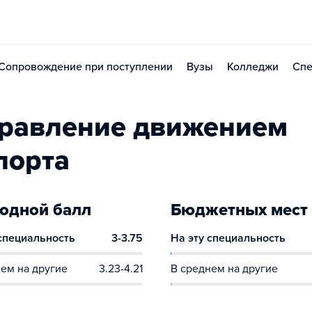
Сопровождение при поступлении
Вузы
Колледжи
Спе
правление движением
порта
одной балл
Бюджетных мест
 специальность
3-3.75
На эту специальность
ем на другие
3.23-4.21
В среднем на другие