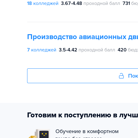
18
колледжей
3.67-4.48
проходной балл
731
бю
Производство авиационных дв
7
колледжей
3.5-4.42
проходной балл
420
бюд
Пок
Готовим к поступлению в лучш
Обучение в комфортном