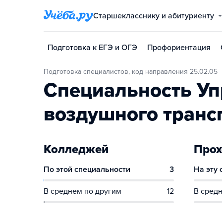
Старшекласснику и абитуриенту
Подготовка к ЕГЭ и ОГЭ
Профориентация
Подготовка специалистов, код направления 25.02.05
Специальность У
воздушного транс
Колледжей
Прох
По этой специальности
3
На эту
В среднем по другим
12
В средн