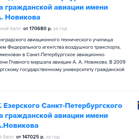
та гражданской авиации имени
А. Новикова
ной балл
от 170680 р.
за год
инградского авиационного технического училища
ем Федерального агентства воздушного транспорта,
именован в Санкт-Петербургское авиационно-
ни Главного маршала авиации А. А. Новикова. В 2009
ургскому государственному университету гражданской
. Езерского Санкт-Петербургского
та гражданской авиации имени
А.Новикова
й балл
от 147025 р.
за год