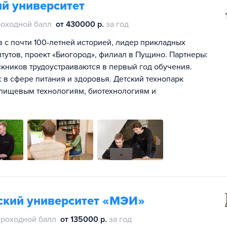
й университет
оходной балл
от 430000 р.
за год
с почти 100-летней историей, лидер прикладных
итутов, проект «Биогород», филиал в Пущино. Партнеры:
скников трудоустраиваются в первый год обучения.
с в сфере питания и здоровья. Детский технопарк
пищевым технологиям, биотехнологиям и
ский университет «МЭИ»
проходной балл
от 135000 р.
за год