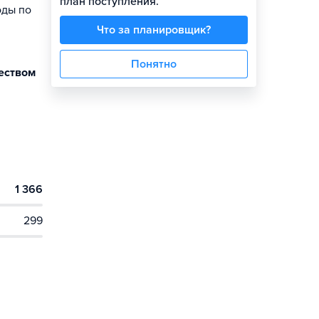
план поступления.
оды по
Что за планировщик?
Понятно
чеством
1 366
299