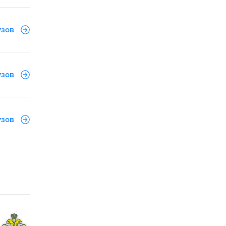
узов
узов
узов