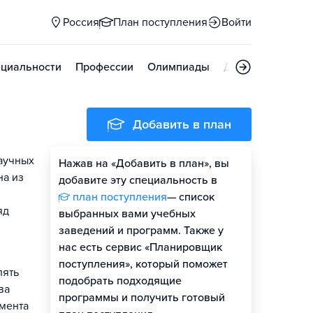
Россия
План поступления
Войти
циальности
Профессии
Олимпиады
Дни открытых д
Добавить в план
научных
Нажав на «Добавить в план», вы
на из
добавите эту специальность в
план поступления
— список
яд
выбранных вами учебных
заведений и программ. Также у
нас есть сервис «Планировщик
поступления», который поможет
лять
подобрать подходящие
ва
программы и получить готовый
жмента