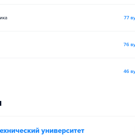
ика
77 в
76 в
46 в
и
ехнический университет