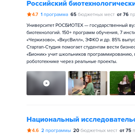
Российский биотехнологически
4.7
1
программа
65
бюджетных мест
от 76
пр
Университет РОСБИОТЕХ — государственный вуз 
биотехнологий. 150+ программ обучения, 7 инст
«Черкизово», «ВкусВилл», ЭФКО и др. 85% выпу
Стартап-Студия помогает студентам вести бизне
«Бионик» учит школьников программированию, 
робототехнике через реальные проекты.
Национальный исследователь
4.6
2
программы
20
бюджетных мест
от 75