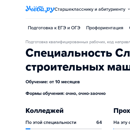
Старшекласснику и абитуриенту
Подготовка к ЕГЭ и ОГЭ
Профориентация
Подготовка квалифицированных рабочих, код направл
Специальность Сл
строительных ма
Обучение: от 10 месяцев
Формы обучения: очно, очно-заочно
Колледжей
Прох
По этой специальности
64
На эту