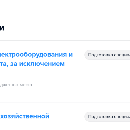
и
лектрооборудования и
подготовка специ
та, за исключением
джетных места
охозяйственной
подготовка специ