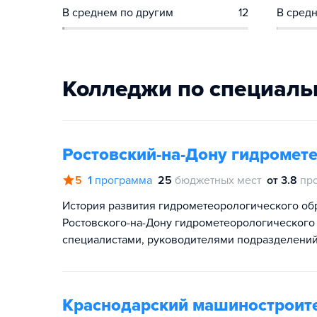
В среднем по другим
12
В средн
Колледжи по специаль
Ростовский-на-Дону гидромет
5
1
программа
25
бюджетных мест
от 3.8
пр
История развития гидрометеорологического обр
Ростовского-на-Дону гидрометеорологического
специалистами, руководителями подразделений
Краснодарский машиностроит