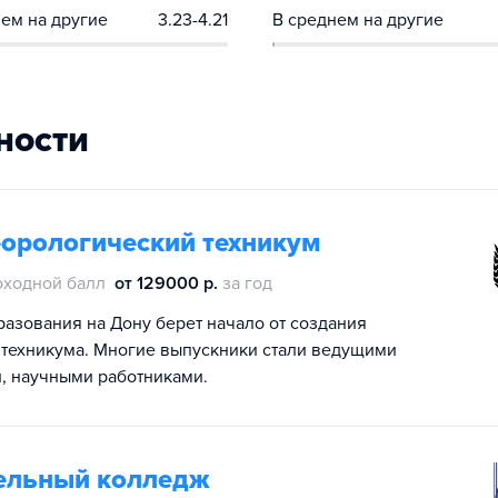
ем на другие
3.23-4.21
В среднем на другие
ности
еорологический техникум
оходной балл
от 129000 р.
за год
азования на Дону берет начало от создания
 техникума. Многие выпускники стали ведущими
, научными работниками.
ельный колледж