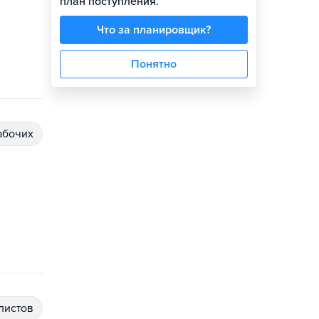
план поступления.
Что за планировщик?
Понятно
абочих
алистов