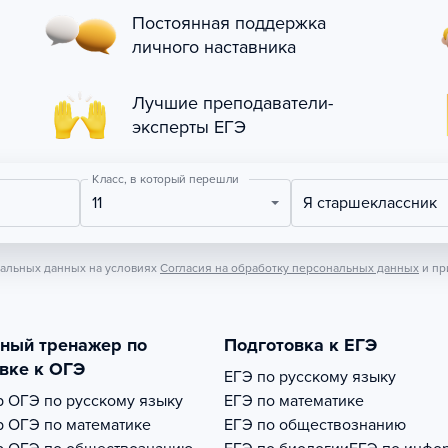
Постоянная поддержка
личного наставника
Лучшие преподаватели-
эксперты ЕГЭ
Класс, в который перешли
11
Я старшеклассник
нальных данных на условиях
Согласия на обработку персональных данных
и пр
тный тренажер по
Подготовка к ЕГЭ
вке к ОГЭ
ЕГЭ по русскому языку
р
ОГЭ по русскому языку
ЕГЭ по математике
р
ОГЭ по математике
ЕГЭ по обществознанию