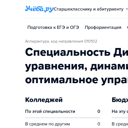
Старшекласснику и абитуриенту
Подготовка к ЕГЭ и ОГЭ
Профориентация
Аспирантура, код направления 010102
Специальность Д
уравнения, динам
оптимальное упр
Колледжей
Бюдж
По этой специальности
0
На эту
В среднем по другим
0
В средн