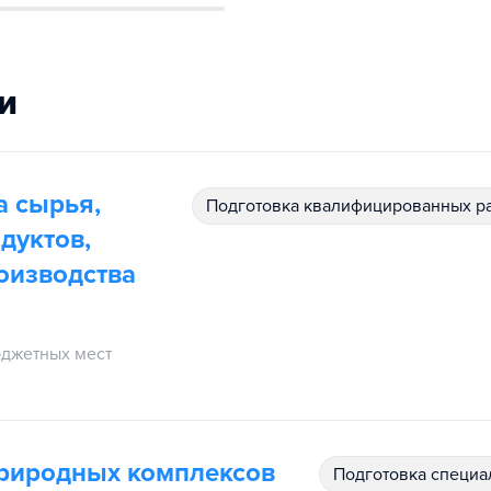
и
а сырья,
подготовка квалифицированных р
дуктов,
оизводства
джетных мест
природных комплексов
подготовка специ