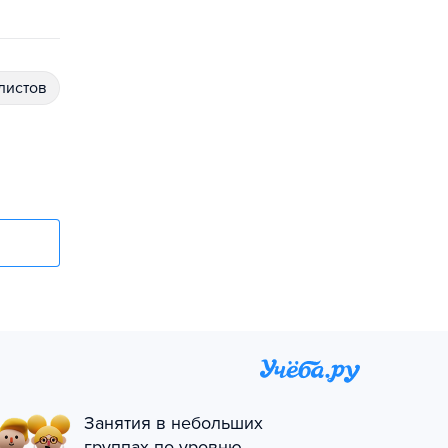
алистов
Занятия в небольших
группах по уровню