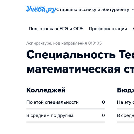
Старшекласснику и абитуриенту
Подготовка к ЕГЭ и ОГЭ
Профориентация
Аспирантура, код направления 010105
Специальность Те
математическая с
Колледжей
Бюдж
По этой специальности
0
На эту
В среднем по другим
0
В средн