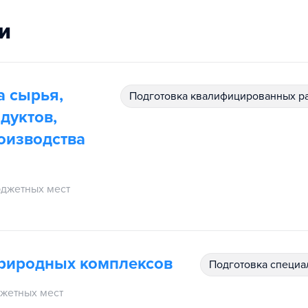
и
а сырья,
подготовка квалифицированных р
дуктов,
оизводства
джетных мест
природных комплексов
подготовка специ
жетных мест