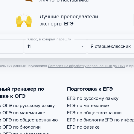
Лучшие преподаватели-
эксперты ЕГЭ
Класс, в который перешли
11
Я старшеклассник
нальных данных на условиях
Согласия на обработку персональных данных
и пр
тный тренажер по
Подготовка к ЕГЭ
вке к ОГЭ
ЕГЭ по русскому языку
р
ОГЭ по русскому языку
ЕГЭ по математике
р
ОГЭ по математике
ЕГЭ по обществознанию
р
ОГЭ по обществознанию
ЕГЭ по биологии
ЕГЭ по инфо
р
ОГЭ по биологии
ЕГЭ по физике