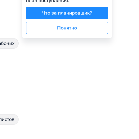
план поступления.
Что за планировщик?
Понятно
абочих
алистов