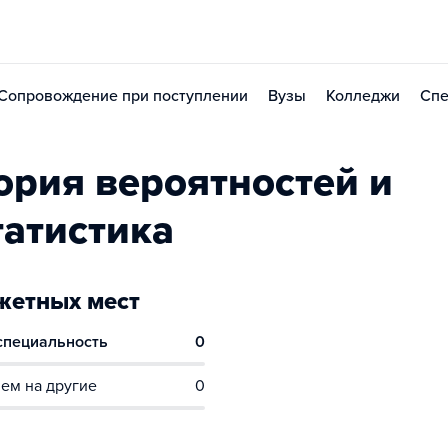
Сопровождение при поступлении
Вузы
Колледжи
Спе
ория вероятностей и
татистика
етных мест
 специальность
0
ем на другие
0