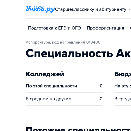
Старшекласснику и абитуриенту
Подготовка к ЕГЭ и ОГЭ
Профориентация
Аспирантура, код направления 010406
Специальность Ак
Колледжей
Бюдж
По этой специальности
0
На эту
В среднем по другим
0
В средн
Похожие специальност