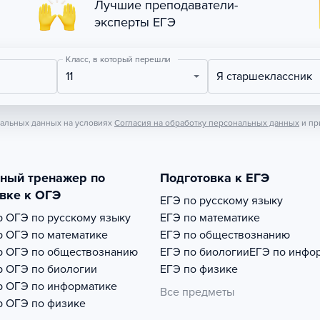
Лучшие преподаватели-
эксперты ЕГЭ
Класс, в который перешли
11
Я старшеклассник
нальных данных на условиях
Согласия на обработку персональных данных
и пр
тный тренажер по
Подготовка к ЕГЭ
вке к ОГЭ
ЕГЭ по русскому языку
р
ОГЭ по русскому языку
ЕГЭ по математике
р
ОГЭ по математике
ЕГЭ по обществознанию
р
ОГЭ по обществознанию
ЕГЭ по биологии
ЕГЭ по инфо
р
ОГЭ по биологии
ЕГЭ по физике
р
ОГЭ по информатике
Все предметы
р
ОГЭ по физике