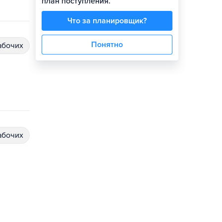
план поступления.
Что за планировщик?
Понятно
абочих
абочих