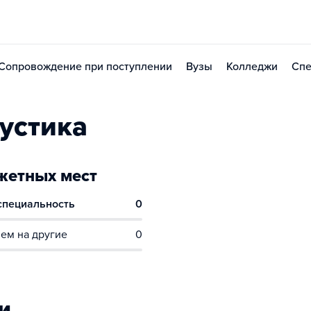
Сопровождение при поступлении
Вузы
Колледжи
Спе
устика
етных мест
 специальность
0
ем на другие
0
и