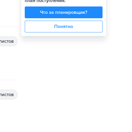
план поступления.
Что за планировщик?
Понятно
алистов
алистов