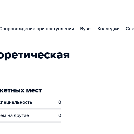
Сопровождение при поступлении
Вузы
Колледжи
Спе
оретическая
етных мест
 специальность
0
ем на другие
0