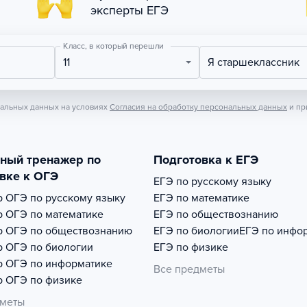
эксперты ЕГЭ
Класс, в который перешли
11
Я старшеклассник
нальных данных на условиях
Согласия на обработку персональных данных
и пр
тный тренажер по
Подготовка к ЕГЭ
вке к ОГЭ
ЕГЭ по русскому языку
р
ОГЭ по русскому языку
ЕГЭ по математике
р
ОГЭ по математике
ЕГЭ по обществознанию
р
ОГЭ по обществознанию
ЕГЭ по биологии
ЕГЭ по инфо
р
ОГЭ по биологии
ЕГЭ по физике
р
ОГЭ по информатике
Все предметы
р
ОГЭ по физике
дметы