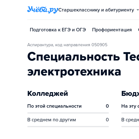
Старшекласснику и абитуриенту
Подготовка к ЕГЭ и ОГЭ
Профориентация
Аспирантура, код направления 050905
Специальность Те
электротехника
Колледжей
Бюдж
По этой специальности
0
На эту
В среднем по другим
0
В средн