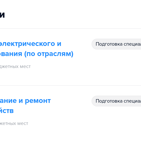
и
электрического и
подготовка специ
вания (по отраслям)
джетных мест
ание и ремонт
подготовка специ
йств
жетных мест