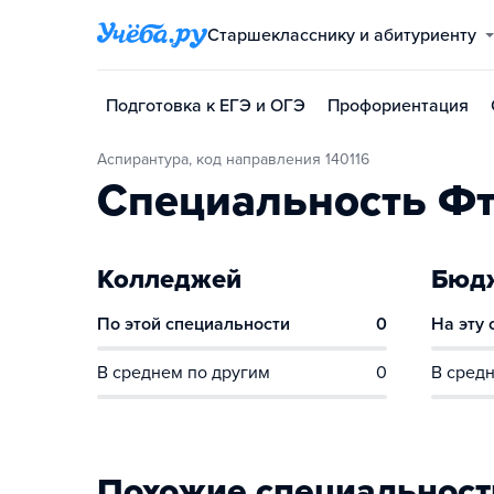
Старшекласснику и абитуриенту
Подготовка к ЕГЭ и ОГЭ
Профориентация
Аспирантура, код направления 140116
Специальность Ф
Колледжей
Бюдж
По этой специальности
0
На эту
В среднем по другим
0
В средн
Похожие специальност