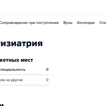
Сопровождение при поступлении
Вузы
Колледжи
Спе
тизиатрия
етных мест
 специальность
0
ем на другие
0
и