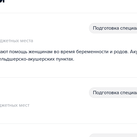
подготовка специ
джетных места
ывают помощь женщинам во время беременности и родов. А
фельдшерско-акушерских пунктах.
подготовка специ
джетных мест