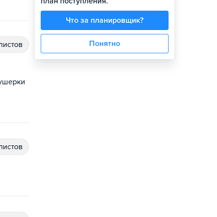
план поступления.
Что за планировщик?
Понятно
алистов
кушерки
алистов