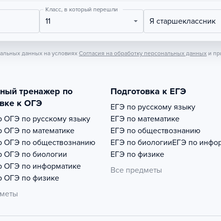
Класс, в который перешли
11
Я старшеклассник
нальных данных на условиях
Согласия на обработку персональных данных
и пр
тный тренажер по
Подготовка к ЕГЭ
вке к ОГЭ
ЕГЭ по русскому языку
р
ОГЭ по русскому языку
ЕГЭ по математике
р
ОГЭ по математике
ЕГЭ по обществознанию
р
ОГЭ по обществознанию
ЕГЭ по биологии
ЕГЭ по инфо
р
ОГЭ по биологии
ЕГЭ по физике
р
ОГЭ по информатике
Все предметы
р
ОГЭ по физике
дметы