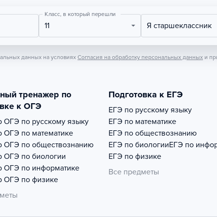
Класс, в который перешли
11
Я старшеклассник
нальных данных на условиях
Согласия на обработку персональных данных
и пр
тный тренажер по
Подготовка к ЕГЭ
вке к ОГЭ
ЕГЭ по русскому языку
р
ОГЭ по русскому языку
ЕГЭ по математике
р
ОГЭ по математике
ЕГЭ по обществознанию
р
ОГЭ по обществознанию
ЕГЭ по биологии
ЕГЭ по инфо
р
ОГЭ по биологии
ЕГЭ по физике
р
ОГЭ по информатике
Все предметы
р
ОГЭ по физике
дметы