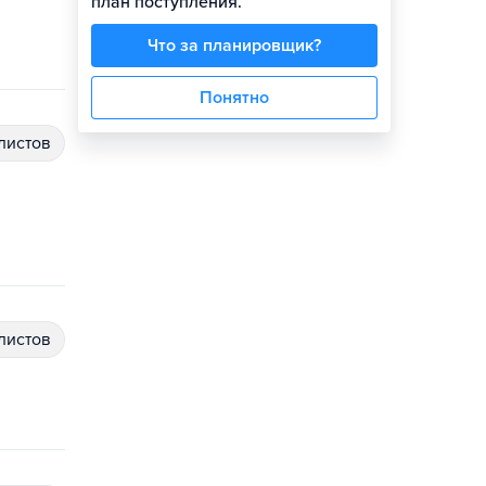
план поступления.
Что за планировщик?
Понятно
алистов
алистов