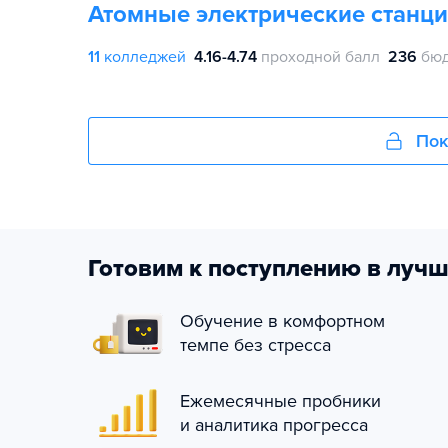
Атомные электрические станци
11
колледжей
4.16-4.74
проходной балл
236
бюд
Пок
Готовим к поступлению в лучш
Обучение в комфортном
темпе без стресса
Ежемесячные пробники
и аналитика прогресса