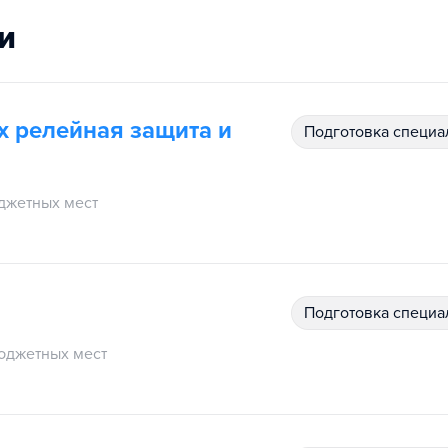
и
их релейная защита и
подготовка специ
джетных мест
подготовка специ
юджетных мест