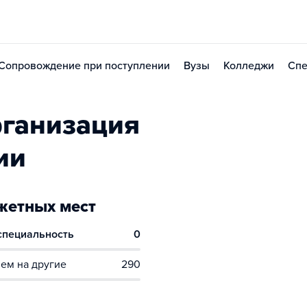
Сопровождение при поступлении
Вузы
Колледжи
Спе
рганизация
ии
етных мест
 специальность
0
ем на другие
290