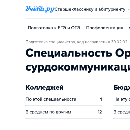
Старшекласснику и абитуриенту
Подготовка к ЕГЭ и ОГЭ
Профориентация
Подготовка специалистов, код направления 39.02.02
Специальность О
сурдокоммуникац
Колледжей
Бюдж
По этой специальности
1
На эту
В среднем по другим
12
В средн