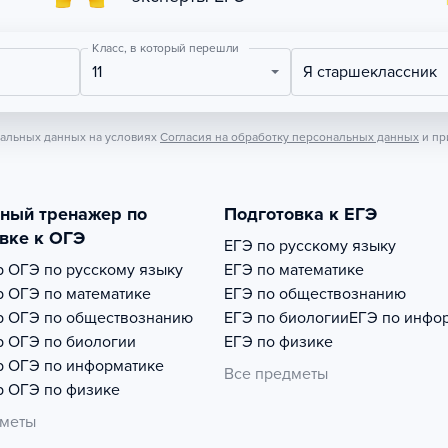
Класс, в который перешли
11
Я старшеклассник
нальных данных на условиях
Согласия на обработку персональных данных
и пр
тный тренажер по
Подготовка к ЕГЭ
вке к ОГЭ
ЕГЭ по русскому языку
р
ОГЭ по русскому языку
ЕГЭ по математике
р
ОГЭ по математике
ЕГЭ по обществознанию
р
ОГЭ по обществознанию
ЕГЭ по биологии
ЕГЭ по инфо
р
ОГЭ по биологии
ЕГЭ по физике
р
ОГЭ по информатике
Все предметы
р
ОГЭ по физике
дметы