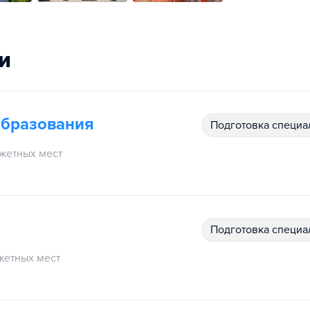
и
образования
подготовка специ
жетных мест
подготовка специ
етных мест