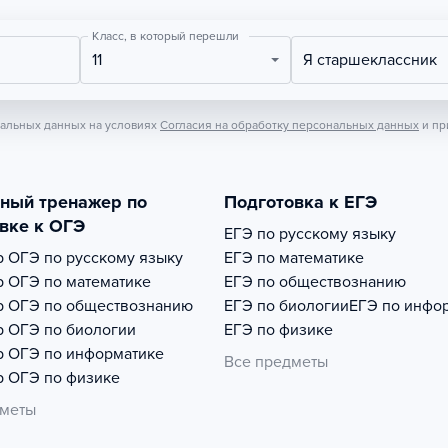
Класс, в который перешли
11
Я старшеклассник
нальных данных на условиях
Согласия на обработку персональных данных
и пр
тный тренажер по
Подготовка к ЕГЭ
вке к ОГЭ
ЕГЭ по русскому языку
р
ОГЭ по русскому языку
ЕГЭ по математике
р
ОГЭ по математике
ЕГЭ по обществознанию
р
ОГЭ по обществознанию
ЕГЭ по биологии
ЕГЭ по инфо
р
ОГЭ по биологии
ЕГЭ по физике
р
ОГЭ по информатике
Все предметы
р
ОГЭ по физике
дметы