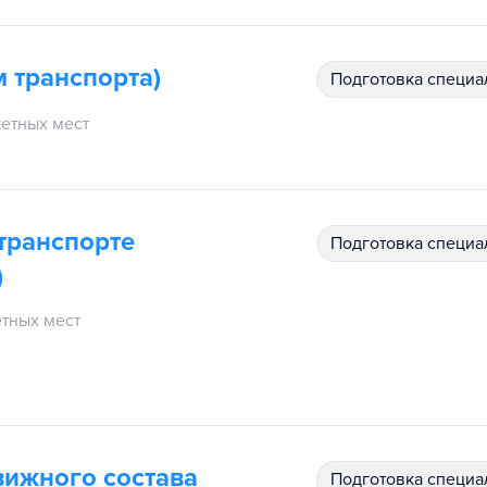
м транспорта)
подготовка специ
етных мест
транспорте
подготовка специ
)
тных мест
вижного состава
подготовка специ