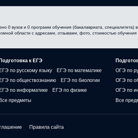
но 0 вузов и 0 программ обучения (бакалавриата, специалитета) в 
ономной области с адресами, отзывами, фото, стоимостью обучени
Подготовка к ЕГЭ
Подготов
ЕГЭ по русскому языку
ЕГЭ по математике
ОГЭ по р
ЕГЭ по обществознанию
ЕГЭ по биологии
ОГЭ по о
ЕГЭ по информатике
ЕГЭ по физике
ОГЭ по и
Все предметы
Все пред
оглашение
Правила сайта