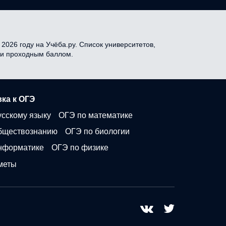
2026 году на Учёба.ру. Список университетов,
я и проходным баллом.
ка к ОГЭ
усскому языку
ОГЭ по математике
бществознанию
ОГЭ по биологии
нформатике
ОГЭ по физике
меты