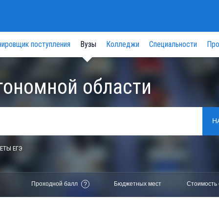
нировщик поступления
Вузы
Колледжи
Специальности
Про
тономной области
Н
ЕТЫ ЕГЭ
Проходной балл
Бюджетных мест
Стоимость 
?