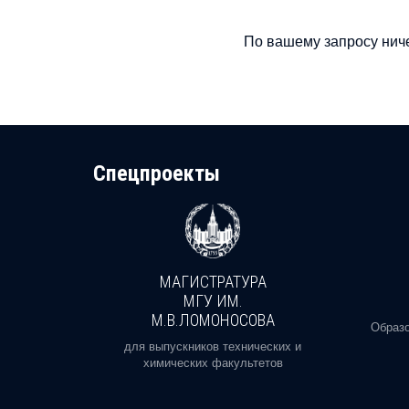
По вашему запросу ниче
Cпецпроекты
МАГИСТРАТУРА
И
МГУ ИМ.
М.В.ЛОМОНОСОВА
, реальное
Образо
орая есть
для выпускников технических и
химических факультетов