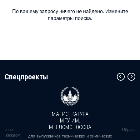
По вашему запросу ничего не найдено. Измените
параметры поиска.
Cпецпроекты
МАГИСТРАТУРА
МГУ ИМ.
М.В.ЛОМОНОСОВА
альное
Образова
ь в каждом
для выпускников технических и химических