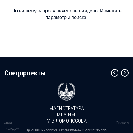
По вашему запросу ничего не найдено. Измените
параметры поиска.
Cпецпроекты
МАГИСТРАТУРА
МГУ ИМ.
М.В.ЛОМОНОСОВА
альное
Образова
ь в каждом
для выпускников технических и химических