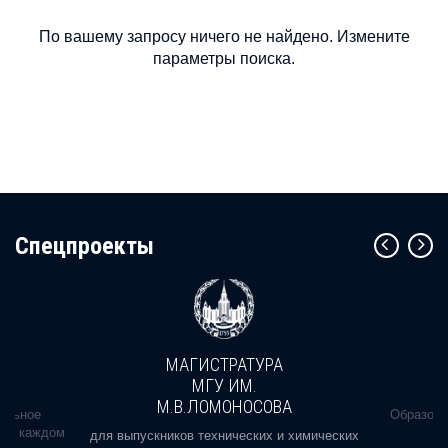
По вашему запросу ничего не найдено. Измените
параметры поиска.
Cпецпроекты
МАГИСТРАТУРА
МГУ ИМ.
М.В.ЛОМОНОСОВА
альное
Образова
ь в каждом
для выпускников технических и химических