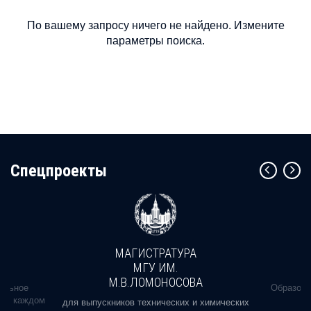
По вашему запросу ничего не найдено. Измените
параметры поиска.
Cпецпроекты
МАГИСТРАТУРА
МГУ ИМ.
М.В.ЛОМОНОСОВА
альное
Образова
ь в каждом
для выпускников технических и химических