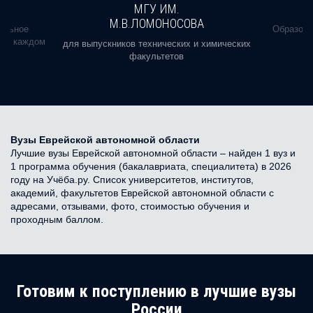
МГУ ИМ.
М.В.ЛОМОНОСОВА
альное
Образова
ь в каждом
для выпускников технических и химических
факультетов
Вузы Еврейской автономной области
Лучшие вузы Еврейской автономной области – найден 1 вуз и
1 программа обучения (бакалавриата, специалитета) в 2026
году на Учёба.ру. Список университетов, институтов,
академий, факультетов Еврейской автономной области с
адресами, отзывами, фото, стоимостью обучения и
проходным баллом.
Готовим к поступлению в лучшие вузы
России