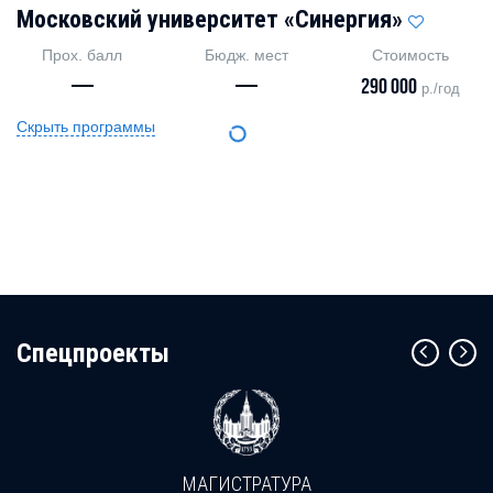
Московский университет «Синергия»
Прох. балл
Бюдж. мест
Стоимость
—
—
290 000
р./год
Скрыть программы
Cпецпроекты
МАГИСТРАТУРА