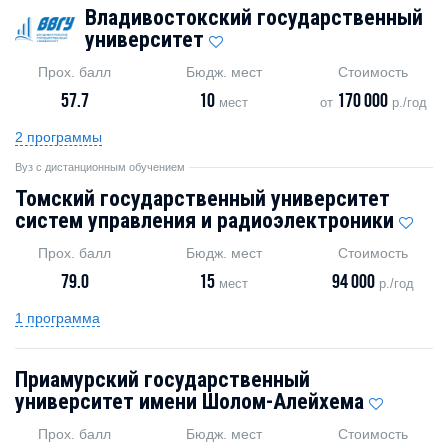
Владивостокский государственный
университет
Прох. балл
Бюдж. мест
Стоимость
57.7
10
170 000
мест
от
р./год
2 программы
Вуз с дистанционным обучением
Томский государственный университет
систем управления и радиоэлектроники
Прох. балл
Бюдж. мест
Стоимость
79.0
15
94 000
мест
р./год
1 программа
Приамурский государственный
университет имени Шолом-Алейхема
Прох. балл
Бюдж. мест
Стоимость