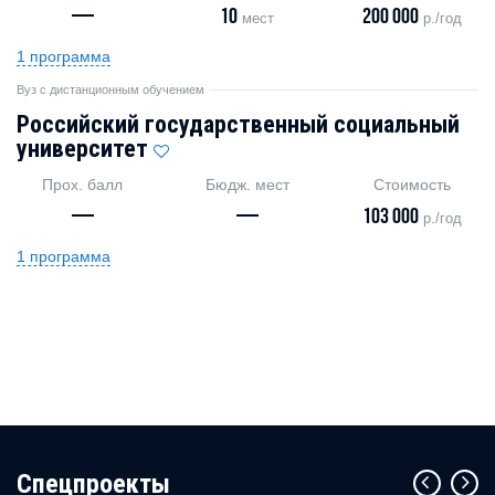
—
10
200 000
мест
р./год
1 программа
Вуз с дистанционным обучением
Российский государственный социальный
университет
Прох. балл
Бюдж. мест
Стоимость
—
—
103 000
р./год
1 программа
Cпецпроекты