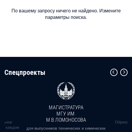
По вашему запросу ничего не найдено. Измените
параметры поиска.
Cпецпроекты
МАГИСТРАТУРА
МГУ ИМ.
М.В.ЛОМОНОСОВА
альное
Образова
ь в каждом
для выпускников технических и химических