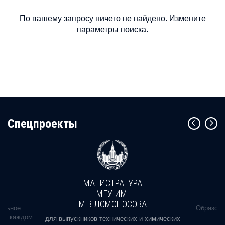
По вашему запросу ничего не найдено. Измените
параметры поиска.
Cпецпроекты
МАГИСТРАТУРА
МГУ ИМ.
М.В.ЛОМОНОСОВА
альное
Образова
ь в каждом
для выпускников технических и химических