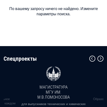
По вашему запросу ничего не найдено. Измените
параметры поиска.
Cпецпроекты
МАГИСТРАТУРА
МГУ ИМ.
М.В.ЛОМОНОСОВА
альное
Образова
ь в каждом
для выпускников технических и химических