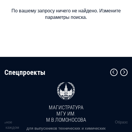
По вашему запросу ничего не найдено. Измените
параметры поиска.
Cпецпроекты
МАГИСТРАТУРА
МГУ ИМ.
М.В.ЛОМОНОСОВА
альное
Образова
ь в каждом
для выпускников технических и химических