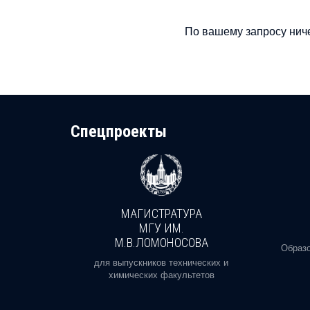
По вашему запросу ниче
Cпецпроекты
МАГИСТРАТУРА
И
МГУ ИМ.
М.В.ЛОМОНОСОВА
, реальное
Образо
орая есть
для выпускников технических и
химических факультетов