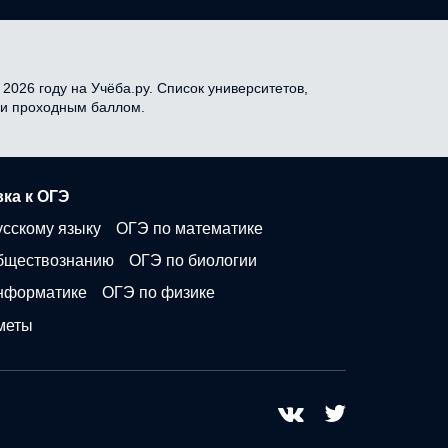
2026 году на Учёба.ру. Список университетов,
я и проходным баллом.
ка к ОГЭ
усскому языку
ОГЭ по математике
бществознанию
ОГЭ по биологии
нформатике
ОГЭ по физике
меты