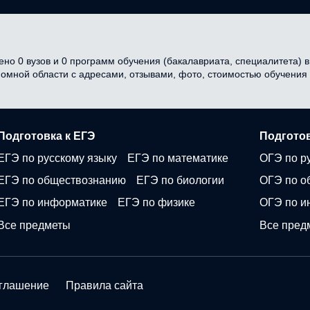
но 0 вузов и 0 программ обучения (бакалавриата, специалитета) в 
ономной области с адресами, отзывами, фото, стоимостью обучени
Подготовка к ЕГЭ
Подготов
ЕГЭ по русскому языку
ЕГЭ по математике
ОГЭ по р
ЕГЭ по обществознанию
ЕГЭ по биологии
ОГЭ по о
ЕГЭ по информатике
ЕГЭ по физике
ОГЭ по и
Все предметы
Все пред
оглашение
Правила сайта