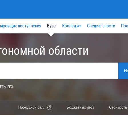
нировщик поступления
Вузы
Колледжи
Специальности
Про
тономной области
Н
ЕТЫ ЕГЭ
Проходной балл
Бюджетных мест
Стоимость 
?